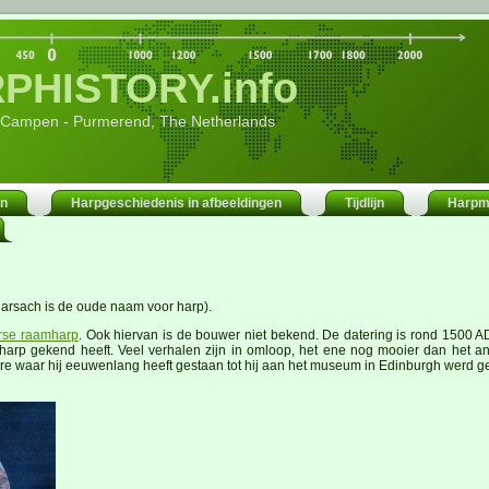
PHISTORY.info
 Campen - Purmerend, The Netherlands
en
Harpgeschiedenis in afbeeldingen
Tijdlijn
Harpm
arsach is de oude naam voor harp).
erse raamharp
. Ook hiervan is de bouwer niet bekend. De datering is rond 1500 A
rp gekend heeft. Veel verhalen zijn in omloop, het ene nog mooier dan het and
hire waar hij eeuwenlang heeft gestaan tot hij aan het museum in Edinburgh werd 