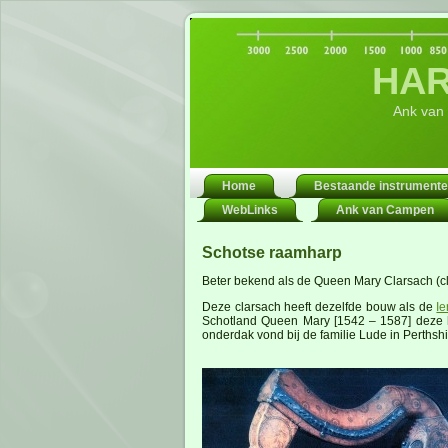
HAR
Ank van
Home
Bestaande instrument
WebLinks
Ank van Campen
Schotse raamharp
Beter bekend als de Queen Mary Clarsach (cl
Deze clarsach heeft dezelfde bouw als de
I
Schotland Queen Mary [1542 – 1587] deze ha
onderdak vond bij de familie Lude in Perths