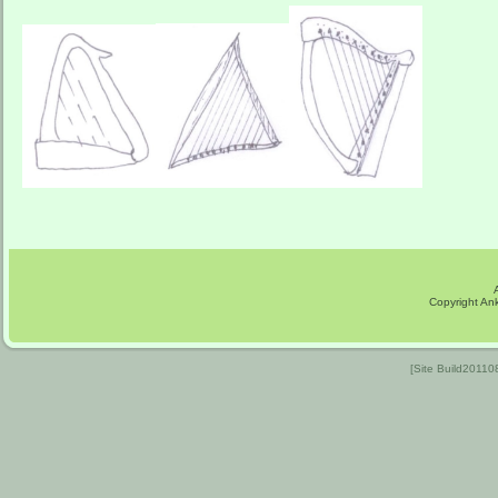
Copyright An
[Site Build2011