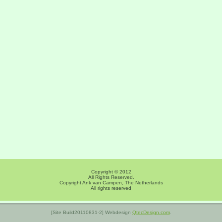
Copyright © 2012
All Rights Reserved.
Copyright Ank van Campen, The Netherlands
All rights reserved
[Site Build20110831-2] Webdesign
QtecDesign.com
.