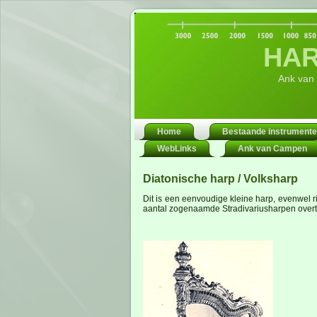
HAR
Ank van
Home
Bestaande instrument
WebLinks
Ank van Campen
Diatonische harp / Volksharp
Dit is een eenvoudige kleine harp, evenwel 
aantal zogenaamde Stradivariusharpen overtreft